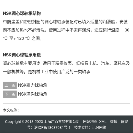
NSK调心球轴承结构
带防尘盖和带密封圈的调心球轴承装配时已填入适量的润滑脂，安装
前不应加热也不必清洗，使用过程中不需再润滑，适应运行温度－ 30
℃ 至+ 120 ℃ 之间。
NSK调心球轴承用途
调心球轴承主要用途: 适用于精密仪表、低噪音电机、汽车、摩托车及
一般机械等，是机械工业中使用广泛的一类轴承
NSK推力球轴承
上一条
NSK深沟球轴承
下一条
本文标签：
Copyright © 2018-2023 上海广百贸易有限公司
网站地图
XML
微博
备案
号：
沪ICP备18037081号-1
技术支持：
讯风网络