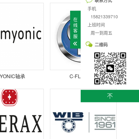
手机
15821339710
在
上班时间
线
客
周一到周五
服
二维码
YONIC轴承
C-FLEX轴承